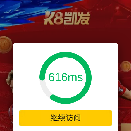
616ms