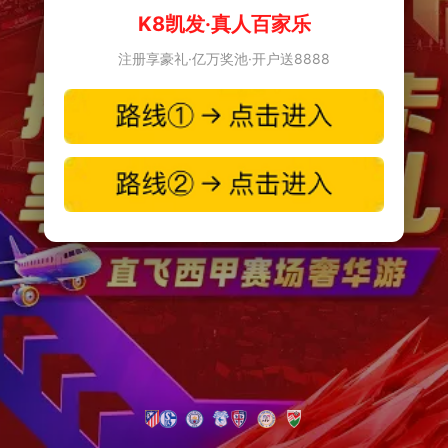
K8凯发·真人百家乐
注册享豪礼·亿万奖池·开户送8888